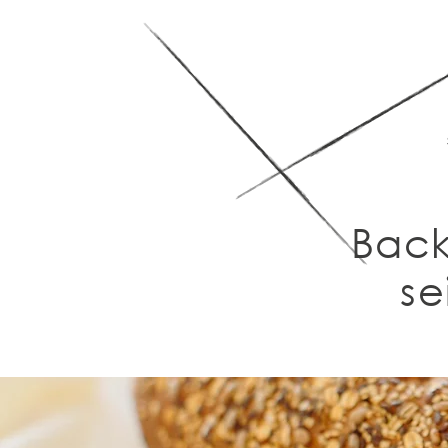
Back
se